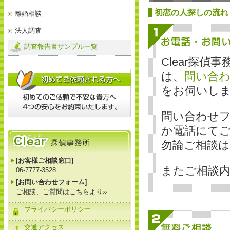
初恋の人探しの流れ
離婚相談
法人調査
調査報告書サンプル一覧
Clear探偵
は、
問い合
をお伺いし
問い合わせフ
か電話にて
勿論ご相談
[お客様ご相談窓口]
またご相談
06-7777-3528
[お問い合わせフォーム]
ご相談、ご質問はこちらより››
プライバシーポリシー
交通アクセス