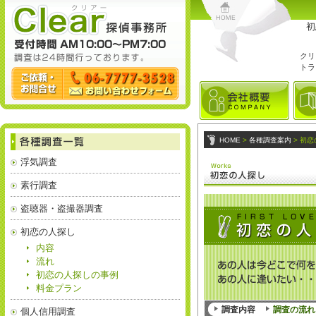
初
クリ
トラ
HOME
>
各種調査案内
> 初
浮気調査
素行調査
盗聴器・盗撮器調査
初恋の人探し
内容
流れ
初恋の人探しの事例
料金プラン
調査内容
調査の流れ
個人信用調査