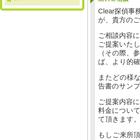
Clear探
が、貴方の
ご相談内容
ご提案いた
（その際、
ば、より的
またどの様
告書のサン
ご提案内容
料金につい
て頂きます
もしご来所